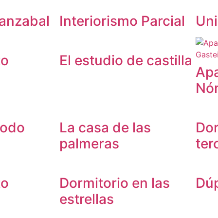
ranzabal
Interiorismo Parcial
Uni
to
El estudio de castilla
Ap
Nór
todo
La casa de las
Dor
palmeras
ter
to
Dormitorio en las
Dúp
estrellas